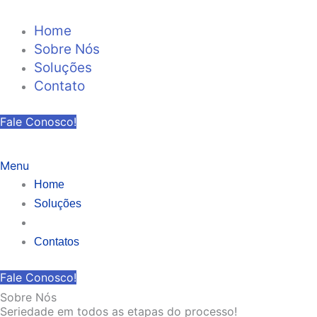
Ir
para
Home
o
Sobre Nós
conteúdo
Soluções
Contato
Fale Conosco!
Menu
Home
Soluções
Sobre Nós
Contatos
Fale Conosco!
Sobre Nós
Seriedade em todos as etapas do processo!